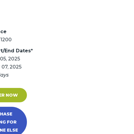
ice
1200
rt/End Dates*
 05, 2025
 07, 2025
days
ER NOW
HASE
NG FOR
E ELSE