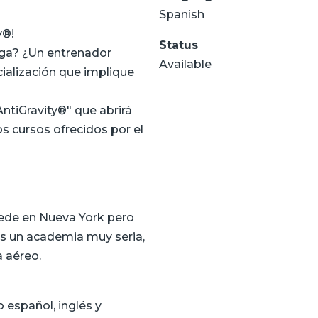
Spanish
®️!
Status
yoga? ¿Un entrenador
Available
cialización que implique
tiGravity®️" que abrirá
 cursos ofrecidos por el
sede en Nueva York pero
Es un academia muy seria,
a aéreo.
 español, inglés y