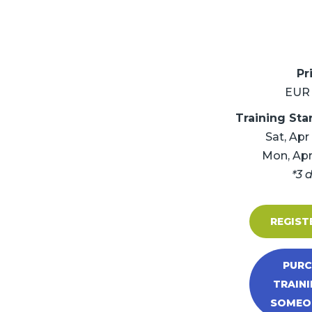
Pr
EUR 
Training Sta
Sat, Apr
Mon, Apr
*3 
REGIST
PURC
TRAINI
SOMEON