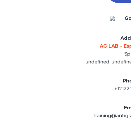
Go
Add
AG LAB – Esp
Sp
undefined, undefine
Ph
+12122
Em
training@antigr