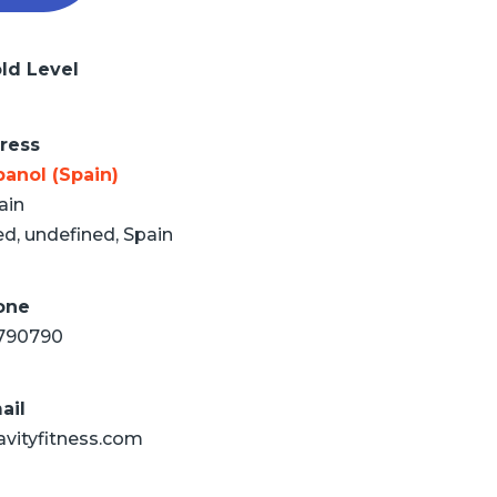
ld Level
ress
anol (Spain)
ain
d, undefined, Spain
one
790790
ail
avityfitness.com