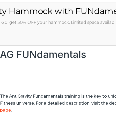
ABOUT
CLASSES
INSTRUCTORS
STU
8-20, get 50% OFF your hammock. Limited space availabl
AG FUNdamentals
The AntiGravity Fundamentals training is the key to unl
Fitness universe. For a detailed description, visit the d
page
.