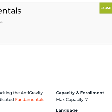
0
DIOS
AG HAMMOCK
SHOP
SIGN IN
e.
ocking the AntiGravity
Capacity & Enrollment
edicated
Fundamentals
Max Capacity: 7
Language